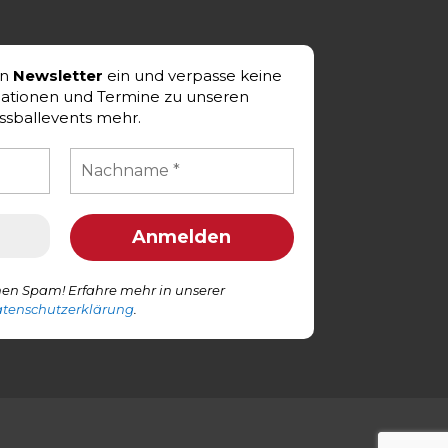
en
Newsletter
ein und verpasse keine
mationen und Termine zu unseren
ssballevents mehr.
en Spam! Erfahre mehr in unserer
tenschutzerklärung
.