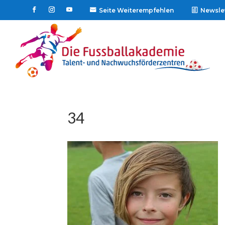
Seite Weiterempfehlen
Newsle

34