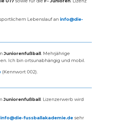
die U17
sowie für die
F- Junioren
. Lizenz
 sportlichem Lebenslauf an
info@die-
im
Juniorenfußball
. Mehrjährige
en. Ich bin ortsunabhängig und mobil.
e
(Kennwort 002).
im
Juniorenfußball
. Lizenzerwerb wird
r
info@die-fussballakademie.de
sehr