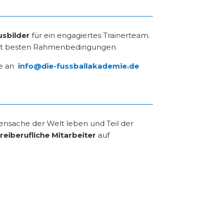
usbilder
für ein engagiertes Trainerteam.
d mit besten Rahmenbedingungen.
te an
info@die-fussballakademie.de
ensache der Welt leben und Teil der
freiberufliche Mitarbeiter
auf