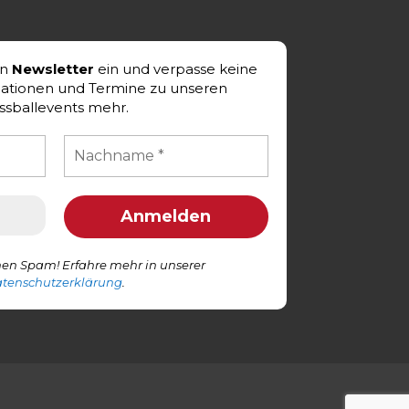
en
Newsletter
ein und verpasse keine
mationen und Termine zu unseren
ssballevents mehr.
en Spam! Erfahre mehr in unserer
tenschutzerklärung
.