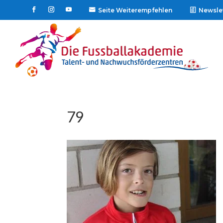
Seite Weiterempfehlen
Newsle

79