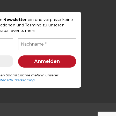
en
Newsletter
ein und verpasse keine
mationen und Termine zu unseren
ssballevents mehr.
en Spam! Erfahre mehr in unserer
tenschutzerklärung
.