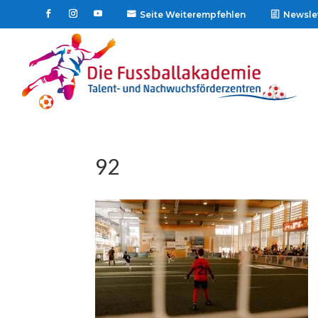
Seite Weiterempfehlen
Newsle

92