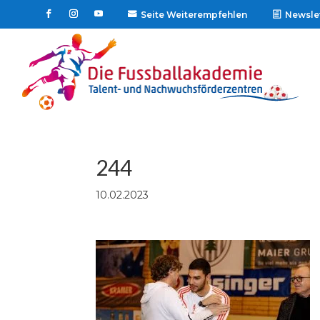
Seite Weiterempfehlen
Newsle

244
10.02.2023