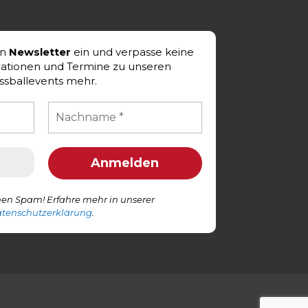
en
Newsletter
ein und verpasse keine
mationen und Termine zu unseren
ssballevents mehr.
en Spam! Erfahre mehr in unserer
tenschutzerklärung
.