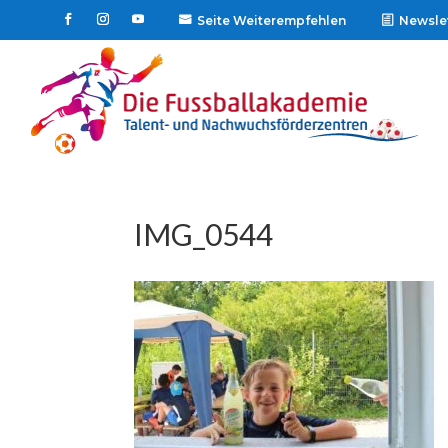
Seite Weiterempfehlen
Newsle

IMG_0544