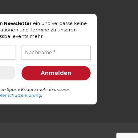
en
Newsletter
ein und verpasse keine
mationen und Termine zu unseren
ssballevents mehr.
en Spam! Erfahre mehr in unserer
tenschutzerklärung
.