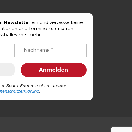
en
Newsletter
ein und verpasse keine
mationen und Termine zu unseren
ssballevents mehr.
en Spam! Erfahre mehr in unserer
tenschutzerklärung
.